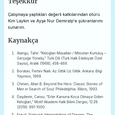
Teşekkür
Çalışmaya yaptıkları değerli katkılarından ötürü
Kim Laykin ve Ayşe Nur Demiralp'e şükranlarımı
sunarım.
Kaynakça
Alangu, Tahir. “Keloğlan Masalları / Mitostan Kurtuluş –
Gerçeğe Yöneliş.” Türk Dili (Türk Halk Edebiyatı Özel
Sayısı), Aralık (1968), 458-469.
Boratav, Pertev Naili. Az Gittik Uz Gittik. Ankara: Bilgi
Yayınevi, 1969.
Chinen, Allan B. Beyond the Hero: Classic Stories of
Men in Search of Soul. Philedelphia: Xlibris, 1993.
Daşdemir, Cansu. “Erler Karısına Koca Olmaya Giden
Keloğlan,” Motif Akademi Halk Bilimi Dergisi, 12:28
(2019). 991-1000.
Freud, Sigmund. Interpretation of Dreams: The