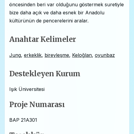
öncesinden beri var olduğunu göstermek suretiyle
bize daha açık ve daha esnek bir Anadolu
kültürünün de pencerelerini aralar.
Anahtar Kelimeler
Jung
,
erkeklik
,
bireyleşme
,
Keloğlan
,
oyunbaz
Destekleyen Kurum
Işık Üniversitesi
Proje Numarası
BAP 21A301