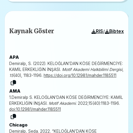
Kaynak Göster
/
RIS
Bibtex
APA
Demiralp, S. (2022). KELOĞLAN’DAN KÖSE DEĞİRMENCİYE:
KAMİL ERKEKLİĞİN İNŞASI.
Motif Akademi Halkbilimi Dergisi
,
15
(40), 1183-1196.
https://doi.org/10.12981/mahder.1185511
AMA
1.Demiralp S. KELOĞLAN’DAN KÖSE DEĞİRMENCİYE: KAMİL
ERKEKLİĞİN İNŞASI.
Motif Akademi
. 2022;15(40):1183-1196.
doi:10.12981/mahder.1185511
Chicago
Demiralp, Seda. 2022. “KELOĞLAN’DAN KÖSE