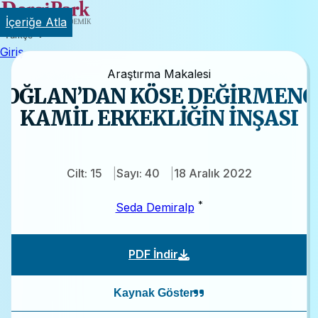
İçeriğe Atla
Türkçe
Giriş
Araştırma Makalesi
LOĞLAN’DAN KÖSE DEĞİRMENCİ
KAMİL ERKEKLİĞİN İNŞASI
Cilt: 15
Sayı: 40
18 Aralık 2022
*
Seda Demiralp
PDF İndir
Kaynak Göster