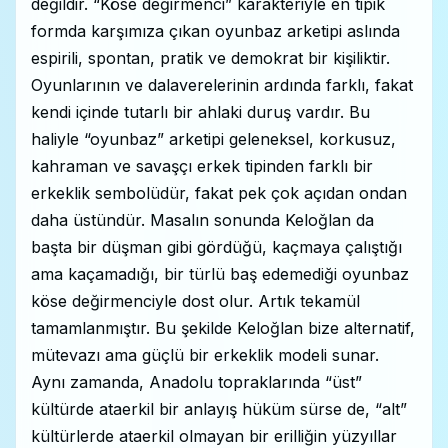
değildir. “Köse değirmenci” karakteriyle en tipik
formda karşımıza çıkan oyunbaz arketipi aslında
espirili, spontan, pratik ve demokrat bir kişiliktir.
Oyunlarının ve dalaverelerinin ardında farklı, fakat
kendi içinde tutarlı bir ahlaki duruş vardır. Bu
haliyle “oyunbaz” arketipi geleneksel, korkusuz,
kahraman ve savaşçı erkek tipinden farklı bir
erkeklik sembolüdür, fakat pek çok açıdan ondan
daha üstündür. Masalın sonunda Keloğlan da
başta bir düşman gibi gördüğü, kaçmaya çalıştığı
ama kaçamadığı, bir türlü baş edemediği oyunbaz
köse değirmenciyle dost olur. Artık tekamül
tamamlanmıştır. Bu şekilde Keloğlan bize alternatif,
mütevazı ama güçlü bir erkeklik modeli sunar.
Aynı zamanda, Anadolu topraklarında “üst”
kültürde ataerkil bir anlayış hüküm sürse de, “alt”
kültürlerde ataerkil olmayan bir erilliğin yüzyıllar