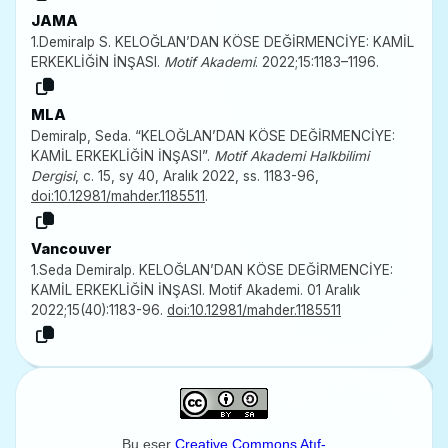
JAMA
1.Demiralp S. KELOĞLAN’DAN KÖSE DEĞİRMENCİYE: KAMİL
ERKEKLİĞİN İNŞASI.
Motif Akademi
. 2022;15:1183–1196.
MLA
Demiralp, Seda. “KELOĞLAN’DAN KÖSE DEĞİRMENCİYE:
KAMİL ERKEKLİĞİN İNŞASI”.
Motif Akademi Halkbilimi
Dergisi
, c. 15, sy 40, Aralık 2022, ss. 1183-96,
doi:10.12981/mahder.1185511
.
Vancouver
1.Seda Demiralp. KELOĞLAN’DAN KÖSE DEĞİRMENCİYE:
KAMİL ERKEKLİĞİN İNŞASI. Motif Akademi. 01 Aralık
2022;15(40):1183-96.
doi:10.12981/mahder.1185511
Bu eser
Creative Commons Atıf-