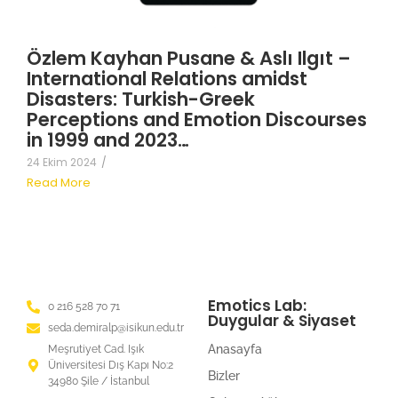
Özlem Kayhan Pusane & Aslı Ilgıt –
International Relations amidst
Disasters: Turkish-Greek
Perceptions and Emotion Discourses
in 1999 and 2023…
24 Ekim 2024
/
Read More
Emotics Lab:
0 216 528 70 71
Duygular & Siyaset
seda.demiralp@isikun.edu.tr
Anasayfa
Meşrutiyet Cad. Işık
Üniversitesi Dış Kapı No:2
Bizler
34980 Şile / İstanbul