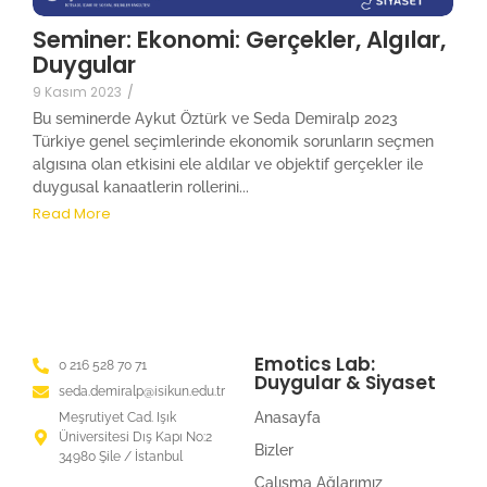
Seminer: Ekonomi: Gerçekler, Algılar,
Duygular
9 Kasım 2023
/
Bu seminerde Aykut Öztürk ve Seda Demiralp 2023
Türkiye genel seçimlerinde ekonomik sorunların seçmen
algısına olan etkisini ele aldılar ve objektif gerçekler ile
duygusal kanaatlerin rollerini...
Read More
Emotics Lab:
0 216 528 70 71
Duygular & Siyaset
seda.demiralp@isikun.edu.tr
Anasayfa
Meşrutiyet Cad. Işık
Üniversitesi Dış Kapı No:2
Bizler
34980 Şile / İstanbul
Çalışma Ağlarımız