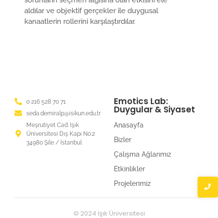
sorunların seçmen algısına olan etkisini ele
aldılar ve objektif gerçekler ile duygusal
kanaatlerin rollerini karşılaştırdılar.
Emotics Lab:
0 216 528 70 71
Duygular & Siyaset
seda.demiralp@isikun.edu.tr
Anasayfa
Meşrutiyet Cad. Işık
Üniversitesi Dış Kapı No:2
Bizler
34980 Şile / İstanbul
Çalışma Ağlarımız
Etkinlikler
Projelerimiz
© 2024 Işık Üniversitesi